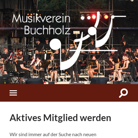
Musikverein
Buchholz
Suchfe
Mobile-
ein-/a
Menü
ein-/ausblenden
Aktives Mitglied werden
Wir sind immer auf der Suche nach neuen