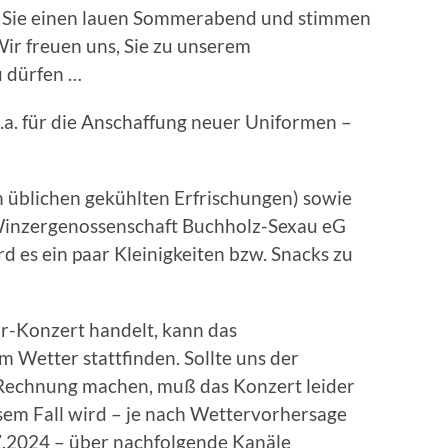
en Sie einen lauen Sommerabend und stimmen
Wir freuen uns, Sie zu unserem
 dürfen …
 u.a. für die Anschaffung neuer Uniformen –
n üblichen gekühlten Erfrischungen) sowie
Winzergenossenschaft Buchholz-Sexau eG
 es ein paar Kleinigkeiten bzw. Snacks zu
r-Konzert handelt, kann das
 Wetter stattfinden. Sollte uns der
 Rechnung machen, muß das Konzert leider
esem Fall wird – je nach Wettervorhersage
.2024 – über nachfolgende Kanäle