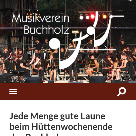
Musikverein
Buchholz
Suchfe
Mobile-
ein-/a
Menü
ein-/ausblenden
Jede Menge gute Laune
beim Hüttenwochenende