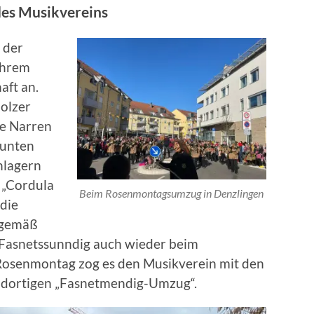
des Musikvereins
 der
Ihrem
aft an.
holzer
ie Narren
bunten
hlagern
, „Cordula
Beim Rosenmontagsumzug in Denzlingen
die
nsgemäß
m Fasnetssunndig auch wieder beim
osenmontag zog es den Musikverein mit den
 dortigen „Fasnetmendig-Umzug“.