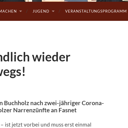
MACHEN
JUGEND
VERANSTALTUNGSPROGRAMM 
ndlich wieder
wegs!
n Buchholz nach zwei-jähriger Corona-
olzer Narrenzünfte an Fasnet
 – ist jetzt vorbei und muss erst einmal